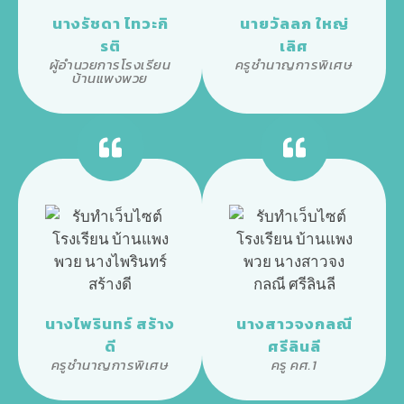
นางรัชดา ไทวะกิ
นายวัลลภ ใหญ่
รติ
เลิศ
ผู้อำนวยการโรงเรียน
ครูชำนาญการพิเศษ
บ้านแพงพวย
นางไพรินทร์ สร้าง
นางสาวจงกลณี
ดี
ศรีลินลี
ครูชำนาญการพิเศษ
ครู คศ.1