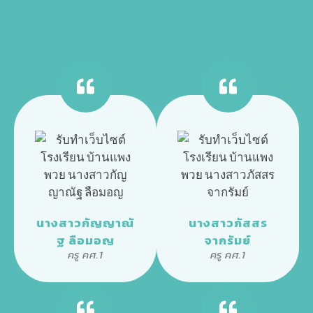
นางสาวกัญญาณั
นางสาวภัสสร
ฐ ลือมอญ
จากรัมย์
ครู คศ.1
ครู คศ.1